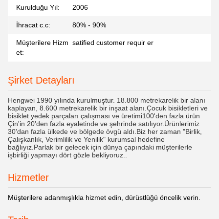
Kurulduğu Yıl:
2006
İhracat c.c:
80% - 90%
Müşterilere Hizm
satified customer requir er
et:
Şirket Detayları
Hengwei 1990 yılında kurulmuştur. 18.800 metrekarelik bir alanı
kaplayan, 8.600 metrekarelik bir inşaat alanı.Çocuk bisikletleri ve
bisiklet yedek parçaları çalışması ve üretimi100'den fazla ürün
Çin'in 20'den fazla eyaletinde ve şehrinde satılıyor.Ürünlerimiz
30'dan fazla ülkede ve bölgede övgü aldı.Biz her zaman "Birlik,
Çalışkanlık, Verimlilik ve Yenilik" kurumsal hedefine
bağlıyız.Parlak bir gelecek için dünya çapındaki müşterilerle
işbirliği yapmayı dört gözle bekliyoruz..
Hizmetler
Müşterilere adanmışlıkla hizmet edin, dürüstlüğü öncelik verin.