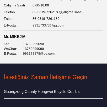
Çalışma Saati
8:00-18:00
Telefon
86-0319-7262189(Çalışma saati)
Faks :
86-0319-7261189
E-Posta :
993173378@qq.com
Mr. MIKEJIA
Tel:
13780299090
WeChat:
13780299090
E-Posta:
993173378@qq.com
İstediğiniz Zaman İletişime Geçin
Guangzong County Hengwei Bicycle Co., Ltd.