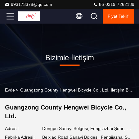
993173378@qq.com
86-0319-7262189
Fiyat Teklifi
Bizimle İletişim
Evde
>
Guangzong County Hengwei Bicycle Co., Ltd. İletişim Bilgileri
Guangzong County Hengwei Bicycle Co.,
Ltd.
Adres :
Dongpu Sanayi Bölgesi, Fengjiazhai Şehri, Guangzong İlçesi
Fabrika Adresi :
Beixiao Road Sanayi Bölgesi, Fengjiazhai Şehri, Guangzong İlçesi