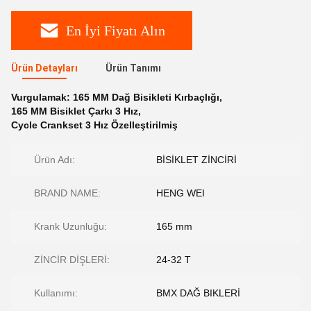
En İyi Fiyatı Alın
Ürün Detayları
Ürün Tanımı
Vurgulamak:
165 MM Dağ Bisikleti Kırbaçlığı
,
165 MM Bisiklet Çarkı 3 Hız
,
Cycle Crankset 3 Hız Özelleştirilmiş
Ürün Adı:
BİSİKLET ZİNCİRİ
BRAND NAME:
HENG WEI
Krank Uzunluğu:
165 mm
ZİNCİR DİŞLERİ:
24-32 T
Kullanımı:
BMX DAĞ BIKLERİ