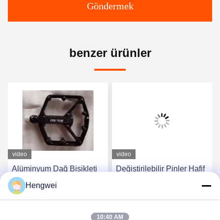
Göndermek
benzer ürünler
video
video
Alüminyum Dağ Bisikleti
Değiştirilebilir Pinler Hafif
Klipsiz Pedaller Çift Taraflı
Dağ Bisikleti Pedalleri
Hengwei
Platform Tipi
Platform Bisiklet Pedalleri
300 Gram
En İyi Fiyatı Alın
En İyi Fiyatı Alın
10:40 AM