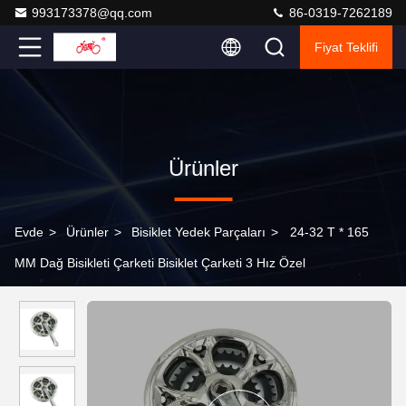
993173378@qq.com
86-0319-7262189
Fiyat Teklifi
Ürünler
Evde
>
Ürünler
>
Bisiklet Yedek Parçaları
>
24-32 T * 165
MM Dağ Bisikleti Çarketi Bisiklet Çarketi 3 Hız Özel